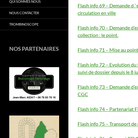
QUI SOMMES NOUS
Flash info 69 – Demande d ’ e
circulation en ville
NOUS CONTACTER
TROMBINOSCOPE
Flash info 70 – Demande d’exe
collection : le point.
NOS PARTENAIRES
Flash info 71 – Mise au point
Flash info 72 – Evolution d
suivi de dossier depuis le 8 
Flash info 73 – Demande d’exe
CGC
Flash info 74 – Partenariat
Flash info 75 – Transport de