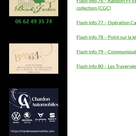
Flash info 76 – Rapport FFV
collection (CGC)
Flash info 77 – Opération C
Flash info 78 – Point sur la 
Flash info 79 – Communiqué
Flash info 80 – Les Traversée