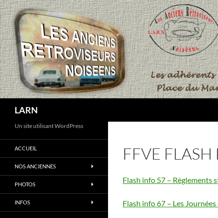
Aller
au
contenu
Recherche
LARN
Un site utilisant WordPress
FFVE FLASH 
ACCUEIL
NOS ANCIENNES
Flash info 57 – Règlements s
PHOTOS
Flash info 67 – Les Journé
INFOS