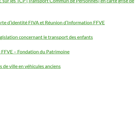
E sur les TCP (Transport Commun de Personnes) en carte grise de
arte d’identité FIVA et Réunion d’Information FFVE
législation concernant le transport des enfants
 FFVE – Fondation du Patrimoine
s de ville en véhicules anciens