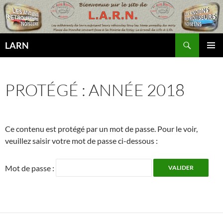
Aller
au
contenu
Recherche
LARN
MENU
PRINCI
PROTÉGÉ : ANNÉE 2018
Ce contenu est protégé par un mot de passe. Pour le voir,
veuillez saisir votre mot de passe ci-dessous :
Mot de passe :