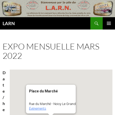
Aller
au
contenu
Recherche
LARN
MENU
PRINCI
EXPO MENSUELLE MARS
2022
D
a
t
e
Place du Marché
/
h
Rue du Marché - Noisy Le Grand
Évènements
e