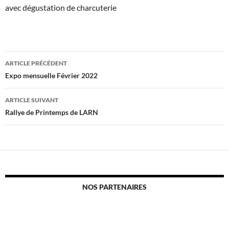
avec dégustation de charcuterie
Navigation
ARTICLE PRÉCÉDENT
des
Expo mensuelle Février 2022
articles
ARTICLE SUIVANT
Rallye de Printemps de LARN
NOS PARTENAIRES