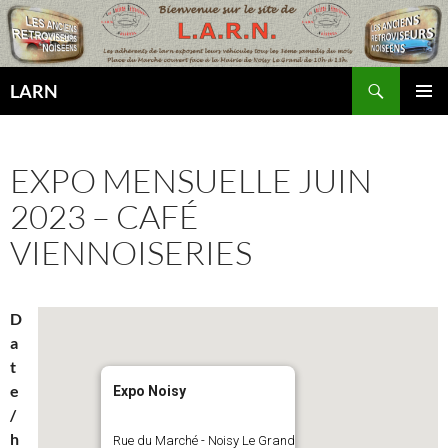
Aller
au
contenu
Recherche
LARN
MENU
PRINCI
EXPO MENSUELLE JUIN
2023 – CAFÉ
VIENNOISERIES
D
a
t
e
Expo Noisy
/
h
Rue du Marché - Noisy Le Grand