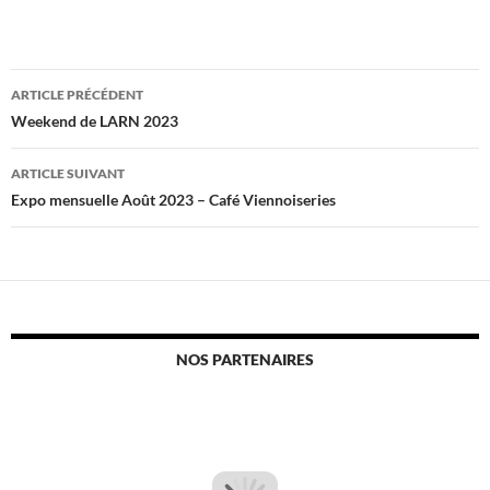
Navigation
ARTICLE PRÉCÉDENT
des
Weekend de LARN 2023
articles
ARTICLE SUIVANT
Expo mensuelle Août 2023 – Café Viennoiseries
NOS PARTENAIRES