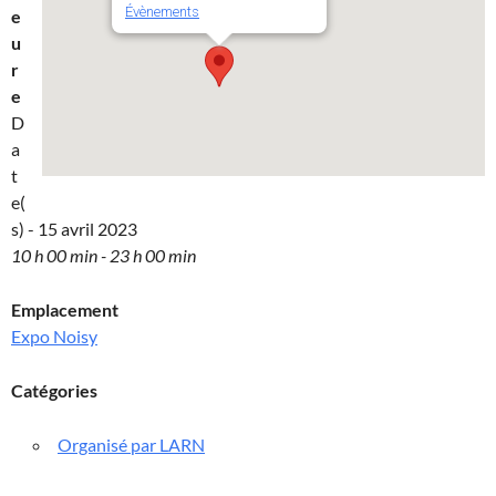
Évènements
e
u
r
e
D
a
t
e(
s) - 15 avril 2023
10 h 00 min - 23 h 00 min
Emplacement
Expo Noisy
Catégories
Organisé par LARN