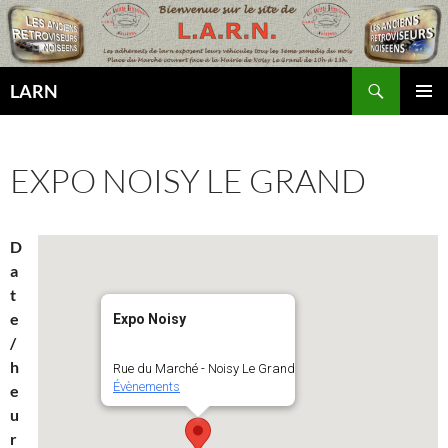
Aller
au
contenu
Recherche
LARN
MENU
PRINCI
EXPO NOISY LE GRAND
D
a
t
e
Expo Noisy
/
h
Rue du Marché - Noisy Le Grand
Évènements
e
u
r