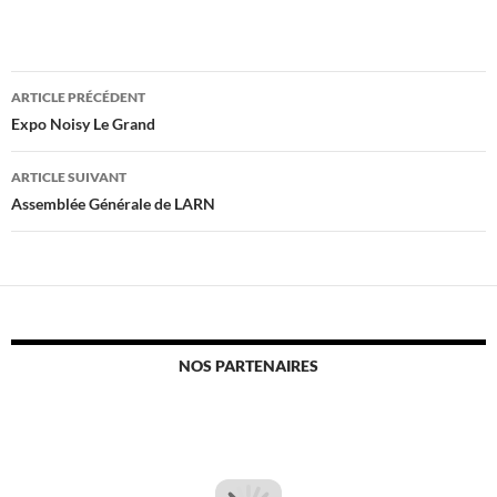
Navigation
ARTICLE PRÉCÉDENT
des
Expo Noisy Le Grand
articles
ARTICLE SUIVANT
Assemblée Générale de LARN
NOS PARTENAIRES