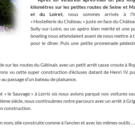
kilomètres sur les petites routes de Seine et M
et du Loiret,
nous sommes arrivés à l’h
« Hostellerie du Château » juste en face du Châtea
Sully-sur-Loire, ou un apéro
bien mérité et une pa
bowling nous attendaient avant de nous mettre à t
pour le dîner. Puis une petite promenade pédestr
de sur les routes du Gâtinais avec un petit arrêt casse croute à R
ns vu cette super construction d’écluses datant de Henri IV, pui
 au passage d’un bateau de plaisance.
t « le Sauvage » à Lorris où nous avions parqué nos voitures sou
Ième siécle, nous continuâmes notre parcours avec un arrêt à Gri
en construction.
on nom, elle construite comme à l’ancien et avec les mêmes outils 