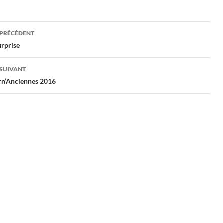
gation
 PRÉCÉDENT
urprise
cles
 SUIVANT
rn’Anciennes 2016