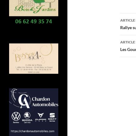
Navi
ARTICLE
des
Rallye s
arti
ARTICLE
Les Gou