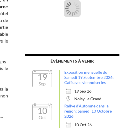
arne
ôtel
u de
rtie
able
e le
ogny-
ÉVÈNEMENTS À VENIR
s le
Exposition mensuelle du
19
Samedi 19 Septembre 2026:
Café avec viennoiseries
Sep
s la
19 Sep 26
gnon
Noisy Le Grand
Rallye d'Automne dans la
10
région: Samedi 10 Octobre
……
2026
Oct
10 Oct 26