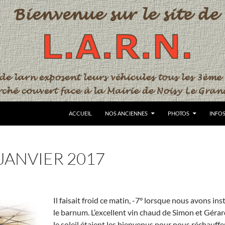
ACCUEIL
NOS ANCIENNES
PHOTOS
INFO
JANVIER 2017
Il faisait froid ce matin, -7° lorsque nous avons inst
le barnum. L’excellent vin chaud de Simon et Gérar
le soleil étaient les bienvenus pour nous réchauffer