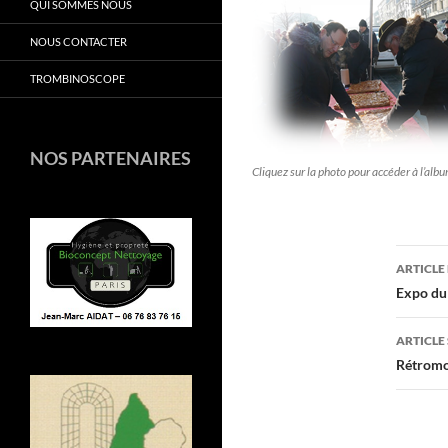
QUI SOMMES NOUS
NOUS CONTACTER
TROMBINOSCOPE
NOS PARTENAIRES
Cliquez sur la photo pour accéder à l’alb
Navi
ARTICLE
des
Expo du
arti
ARTICLE
Rétromo