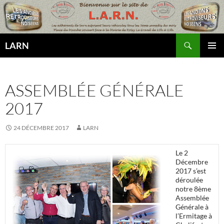
Aller
au
contenu
Recherche
LARN
MENU
PRINCI
ASSEMBLÉE GÉNÉRALE
2017
24 DÉCEMBRE 2017
LARN
Le 2
Décembre
2017 s’est
déroulée
notre 8ème
Assemblée
Générale à
l’Ermitage à