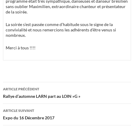
programme était très sympathique, danseuses et danseur brésilien
sans oublier Maximilien, extraordinaire chanteur et présentateur
de la soirée.
La soirée s’est passée comme d’habitude sous le signe de la
convivialité et nous remercions les adhérents d’être venus si
nombreux.
Merci à tous !!!!
Navigation
ARTICLE PRÉCÉDENT
des
Rallye d’automne LARN part au LOIN »G »
articles
ARTICLE SUIVANT
Expo du 16 Décembre 2017