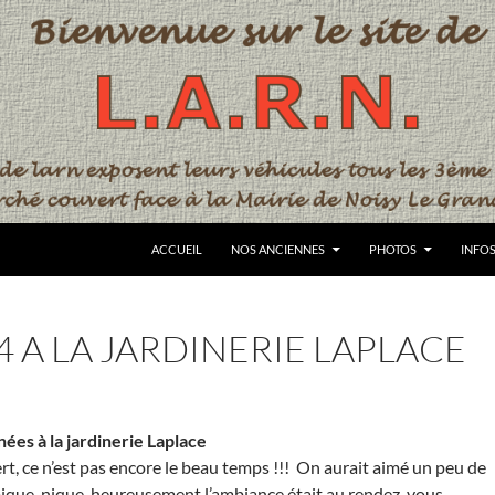
ACCUEIL
NOS ANCIENNES
PHOTOS
INFO
4 A LA JARDINERIE LAPLACE
nées à la jardinerie Laplace
rt, ce n’est pas encore le beau temps !!! On aurait aimé un peu de
pique-nique, heureusement l’ambiance était au rendez-vous.