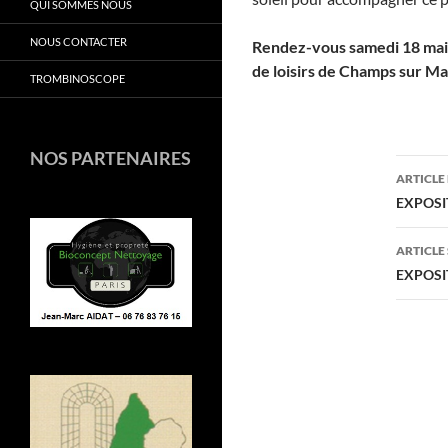
QUI SOMMES NOUS
NOUS CONTACTER
Rendez-vous samedi 18 mai p
de loisirs de Champs sur M
TROMBINOSCOPE
NOS PARTENAIRES
Navi
ARTICLE
des
EXPOSI
arti
ARTICLE
EXPOSI