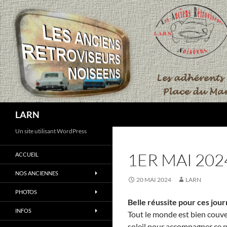
Aller
au
contenu
Recherche
LARN
Un site utilisant WordPress
1ER MAI 202
ACCUEIL
NOS ANCIENNES
20 MAI 2024
LARN
PHOTOS
Belle réussite pour ces jour
INFOS
Tout le monde est bien couve
soleil pour accompagner ce 