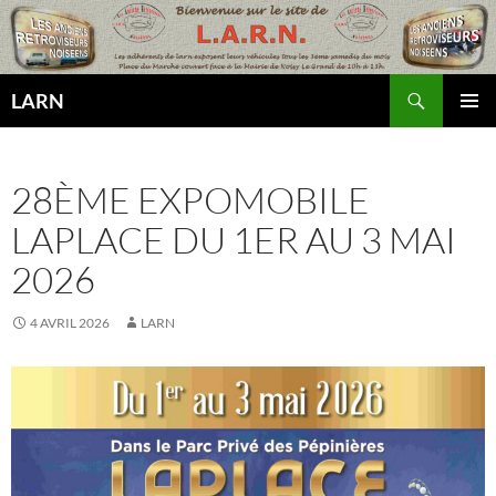
Aller
au
contenu
Recherche
LARN
MENU
PRINCI
28ÈME EXPOMOBILE
LAPLACE DU 1ER AU 3 MAI
2026
4 AVRIL 2026
LARN